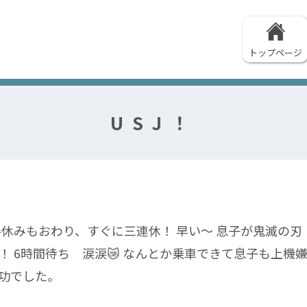
トップページ
USJ！
冬休みもおわり、すぐに三連休！ 早い～ 息子が鬼滅の
！ 6時間待ち 涙涙😿 なんとか乗車できて息子も上機
成功でした。