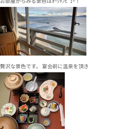
お部屋からみる景色はｵｰｼｬﾝﾋﾞｭｰ！
贅沢な景色です。 宴会前に温泉を頂き